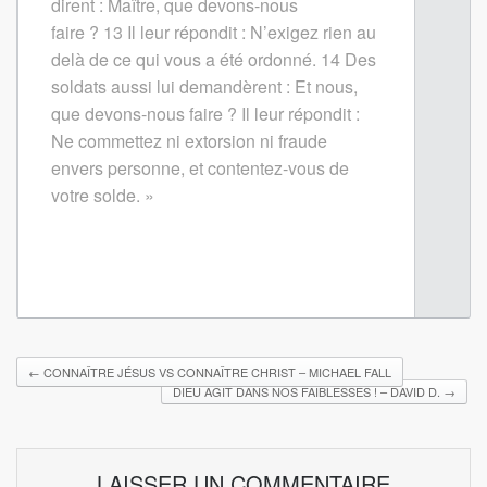
dirent : Maître, que devons-nous
faire ?
13
Il leur répondit : N’exigez rien au
delà de ce qui vous a été ordonné.
14
Des
soldats aussi lui demandèrent : Et nous,
que devons-nous faire ? Il leur répondit :
Ne commettez ni extorsion ni fraude
envers personne, et contentez-vous de
votre solde. »
←
CONNAÎTRE JÉSUS VS CONNAÎTRE CHRIST – MICHAEL FALL
DIEU AGIT DANS NOS FAIBLESSES ! – DAVID D.
→
LAISSER UN COMMENTAIRE