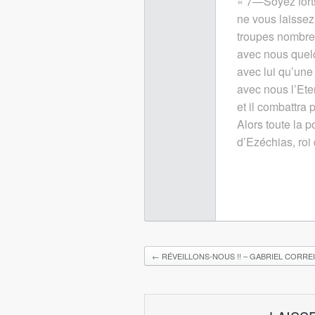
« 7—Soyez forts
ne vous laissez 
troupes nombre
avec nous quelq
avec lui qu’une
avec nous l’Eter
et il combattra 
Alors toute la p
d’Ezéchias, roi
←
RÉVEILLONS-NOUS !! – GABRIEL CORRE