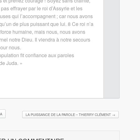
 et prenez courage ! Soyez sans crainte,
pas effrayer par le roi d’Assyrie et les
uses qui l’accompagnent ; car nous avons
u’un de plus puissant que lui.
8
Ce roi n’a
 force humaine, mais nous, nous avons
nel notre Dieu. Il viendra à notre secours
pour nous.
opulation fit confiance aux paroles
 de Juda. »
IA
LA PUISSANCE DE LA PAROLE – THIERRY CLÉMENT
→