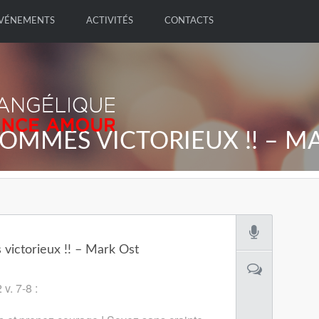
VÉNEMENTS
ACTIVITÉS
CONTACTS
OMMES VICTORIEUX !! – M
ictorieux !! – Mark Ost
v. 7-8 :