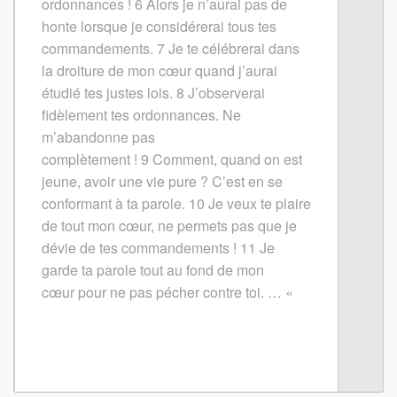
ordonnances !
6
Alors je n’aurai pas de
honte lorsque je considérerai tous tes
commandements.
7
Je te célébrerai dans
la droiture de mon cœur quand j’aurai
étudié tes justes lois.
8
J’observerai
fidèlement tes ordonnances. Ne
m’abandonne pas
complètement !
9
Comment, quand on est
jeune, avoir une vie pure ? C’est en se
conformant à ta parole.
10
Je veux te plaire
de tout mon cœur, ne permets pas que je
dévie de tes commandements !
11
Je
garde ta parole tout au fond de mon
cœur pour ne pas pécher contre toi. … «