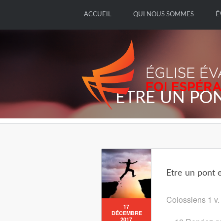
ACCUEIL
QUI NOUS SOMMES
É
ETRE UN PON
Etre un pont 
Colossiens 1 v.
17
DÉCEMBRE
2017