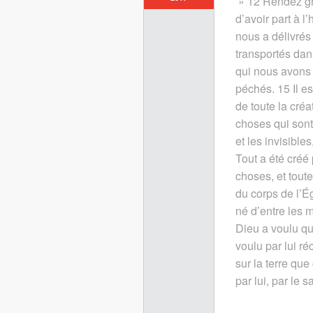
» 12 Rendez gr
d’avoir part à l
nous a délivrés
transportés dan
qui nous avons 
péchés.
15
Il e
de toute la créa
choses qui sont 
et les invisibles
Tout a été créé p
choses, et tout
du corps de l’Ég
né d’entre les m
Dieu a voulu que
voulu par lui ré
sur la terre que
par lui, par le s