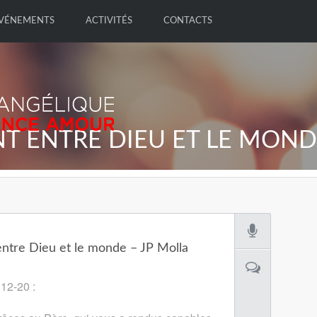
VÉNEMENTS
ACTIVITÉS
CONTACTS
T ENTRE DIEU ET LE MOND
entre Dieu et le monde – JP Molla
 12-20 :