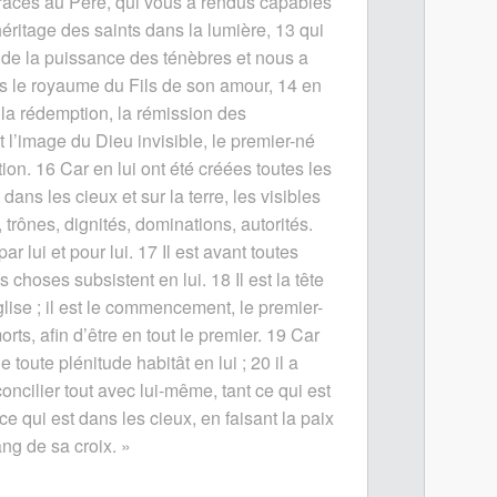
âces au Père, qui vous a rendus capables
’héritage des saints dans la lumière,
13
qui
 de la puissance des ténèbres et nous a
s le royaume du Fils de son amour,
14
en
la rédemption, la rémission des
st l’image du Dieu invisible, le premier-né
tion.
16
Car en lui ont été créées toutes les
dans les cieux et sur la terre, les visibles
, trônes, dignités, dominations, autorités.
ar lui et pour lui.
17
Il est avant toutes
es choses subsistent en lui.
18
Il est la tête
lise ; il est le commencement, le premier-
orts, afin d’être en tout le premier.
19
Car
 toute plénitude habitât en lui ;
20
il a
concilier tout avec lui-même, tant ce qui est
 ce qui est dans les cieux, en faisant la paix
ang de sa croix. »