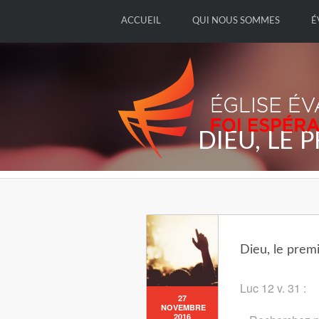
ACCUEIL
QUI NOUS SOMMES
É
DIEU, LE 
Dieu, le prem
Luc 12 v. 31 :
27
NOVEMBRE
2016