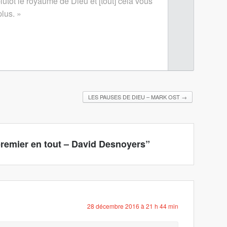
utôt le royaume de Dieu et [tout] cela vous
lus. »
LES PAUSES DE DIEU – MARK OST
→
premier en tout – David Desnoyers
”
28 décembre 2016 à 21 h 44 min