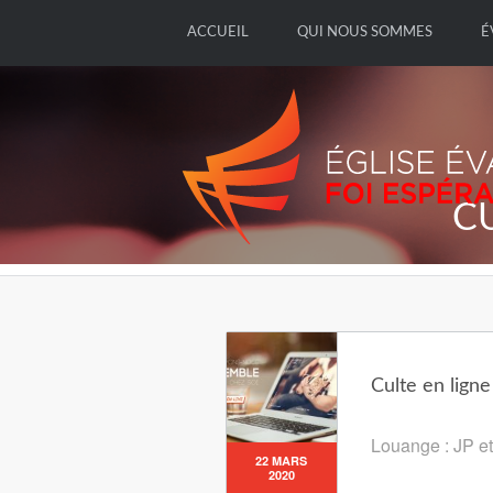
ACCUEIL
QUI NOUS SOMMES
É
CU
Culte en lign
Louange : JP et
22 MARS
2020