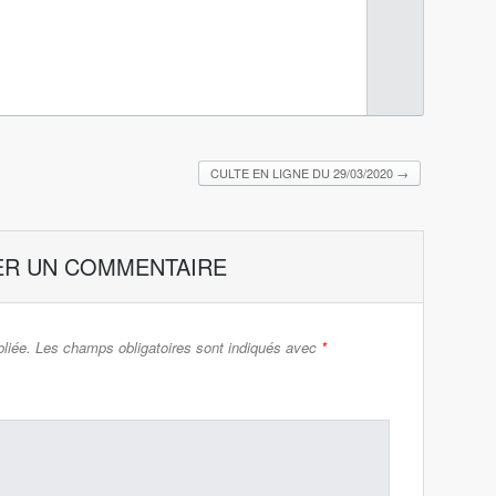
CULTE EN LIGNE DU 29/03/2020
→
ER UN COMMENTAIRE
liée.
Les champs obligatoires sont indiqués avec
*