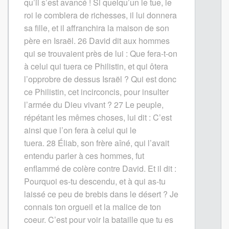
qu’il s’est avancé ! Si quelqu’un le tue, le
roi le comblera de richesses, il lui donnera
sa fille, et il affranchira la maison de son
père en Israël.
26
David dit aux hommes
qui se trouvaient près de lui : Que fera-t-on
à celui qui tuera ce Philistin, et qui ôtera
l’opprobre de dessus Israël ? Qui est donc
ce Philistin, cet incirconcis, pour insulter
l’armée du Dieu vivant ?
27
Le peuple,
répétant les mêmes choses, lui dit : C’est
ainsi que l’on fera à celui qui le
tuera.
28
Éliab, son frère aîné, qui l’avait
entendu parler à ces hommes, fut
enflammé de colère contre David. Et il dit :
Pourquoi es-tu descendu, et à qui as-tu
laissé ce peu de brebis dans le désert ? Je
connais ton orgueil et la malice de ton
coeur. C’est pour voir la bataille que tu es