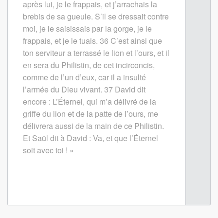
après lui, je le frappais, et j’arrachais la
brebis de sa gueule. S’il se dressait contre
moi, je le saisissais par la gorge, je le
frappais, et je le tuais.
36
C’est ainsi que
ton serviteur a terrassé le lion et l’ours, et il
en sera du Philistin, de cet incirconcis,
comme de l’un d’eux, car il a insulté
l’armée du Dieu vivant.
37
David dit
encore : L’Éternel, qui m’a délivré de la
griffe du lion et de la patte de l’ours, me
délivrera aussi de la main de ce Philistin.
Et Saül dit à David : Va, et que l’Éternel
soit avec toi ! »