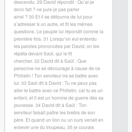
descendu.
29
David répondit : Qu’ai-je
donc fait ? ne puis-je pas parler
ainsi ?
30
Et il se détourna de lui pour
s’adresser à un autre, et fit les mêmes
questions. Le peuple lui répondit comme la
première fois.
31
Lorsqu’on eut entendu
les paroles prononcées par David, on les
répéta devant Saül, qui le fit
chercher.
32
David dit à Saül : Que
personne ne se décourage à cause de ce
Philistin ! Ton serviteur ira se battre avec
lui.
33
Saül dit à David : Tu ne peux pas
aller te battre avec ce Philistin, car tu es un
enfant, et il est un homme de guerre dès sa
jeunesse.
34
David dit à Saül : Ton
serviteur faisait paître les brebis de son
père. Et quand un lion ou un ours venait en
enlever une du troupeau,
35
je courais