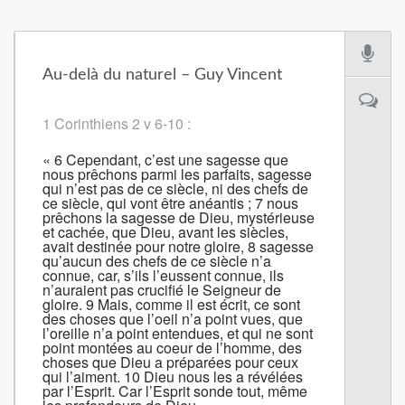
Au-delà du naturel – Guy Vincent
1 Corinthiens 2 v 6-10 :
« 6 Cependant, c’est une sagesse que
nous prêchons parmi les parfaits, sagesse
qui n’est pas de ce siècle, ni des chefs de
ce siècle, qui vont être anéantis ;
7
nous
prêchons la sagesse de Dieu, mystérieuse
et cachée, que Dieu, avant les siècles,
avait destinée pour notre gloire,
8
sagesse
qu’aucun des chefs de ce siècle n’a
connue, car, s’ils l’eussent connue, ils
n’auraient pas crucifié le Seigneur de
gloire.
9
Mais, comme il est écrit, ce sont
des choses que l’oeil n’a point vues, que
l’oreille n’a point entendues, et qui ne sont
point montées au coeur de l’homme, des
choses que Dieu a préparées pour ceux
qui l’aiment.
10
Dieu nous les a révélées
par l’Esprit. Car l’Esprit sonde tout, même